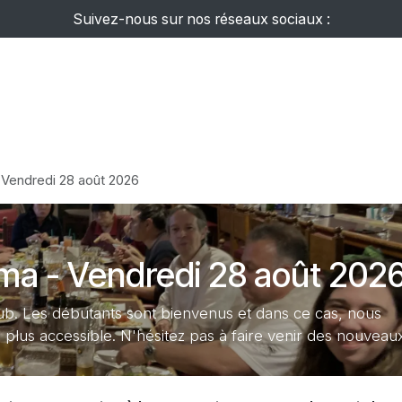
Suivez-nous sur nos réseaux sociaux :
Événements
Ateliers
Newsletter
Guide AFJ
Affich
 Vendredi 28 août 2026
ama - Vendredi 28 août 202
b. Les débutants sont bienvenus et dans ce cas, nous
 plus accessible. N'hésitez pas à faire venir des nouveaux