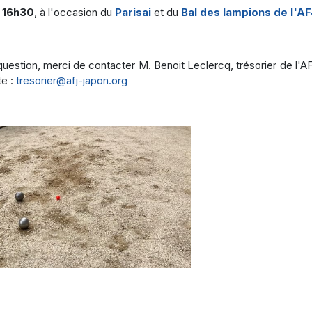
 16h30
, à l'occasion du
Parisai
et du
Bal des lampions de l'AF
stion, merci de contacter M. Benoit Leclercq, trésorier de l'AF
te :
tresorier@afj-japon.org