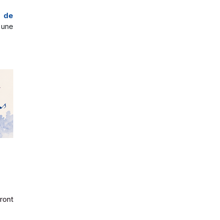
s de
 une
ront